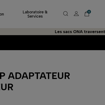
Laboratoire &
0
on
Services
Les sacs ONA traversent l'Atl
0P ADAPTATEUR
EUR