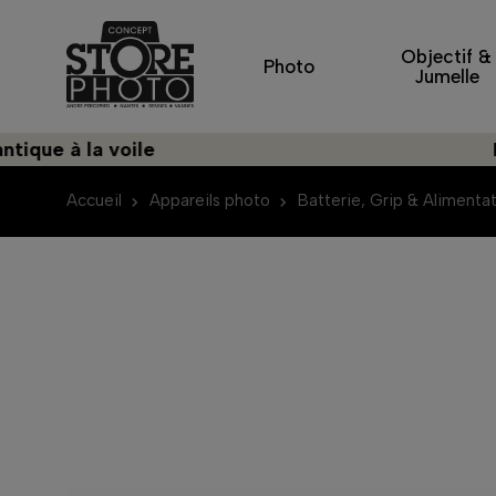
Objectif &
Photo
Jumelle
ue à la voile
Déco
Accueil
Appareils photo
Batterie, Grip & Alimenta