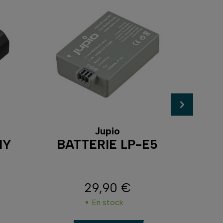
Jupio
NY
BATTERIE LP-E5
CHA
29,90 €
Prix
En stock