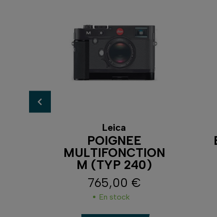
Leica
B015
POIGNEE
Z2
MULTIFONCTION
M (TYP 240)
765,00 €
Prix
En stock