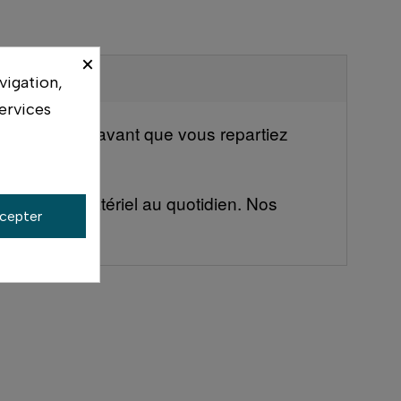
×
vigation,
ervices
votre boîtier avant que vous repartiez
ilisent ce matériel au quotidien. Nos
cepter