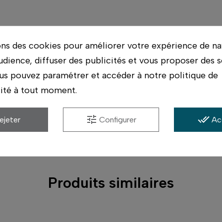
ons des cookies pour améliorer votre expérience de na
udience, diffuser des publicités et vous proposer des s
asins. On vérifie avec vous qu'il correspond bien à 
us pouvez paramétrer et accéder à notre politique de
lité à tout moment.
ériel possible, et conseil par des photographes qui ut
tune
done_all
ejeter
Configurer
Ac
s.
Produits similaires