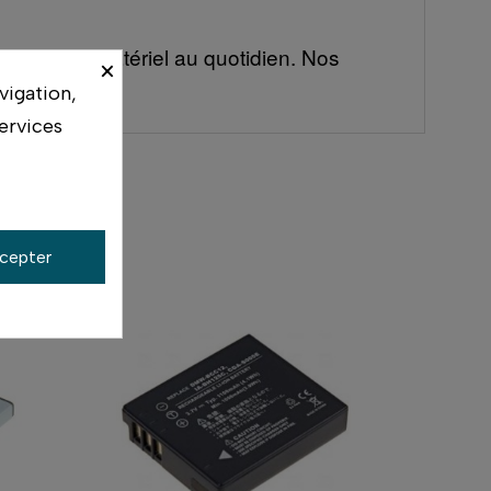
ilisent ce matériel au quotidien. Nos
×
vigation,
ervices
cepter