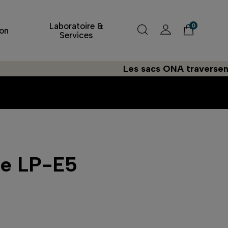
Laboratoire &
0
on
Services
Les sacs ONA traversent l'Atlan
ie LP-E5