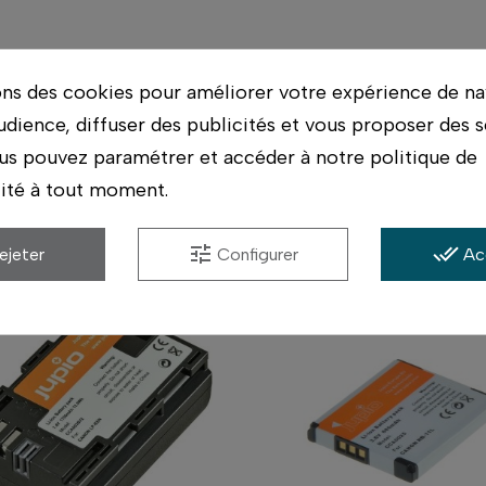
ériel possible, et conseil par des photographes qui ut
s.
ons des cookies pour améliorer votre expérience de na
udience, diffuser des publicités et vous proposer des s
us pouvez paramétrer et accéder à notre politique de
lité à tout moment.
Accessoires compatibles
tune
done_all
ejeter
Configurer
Ac