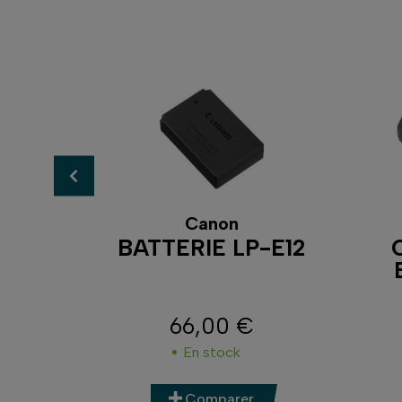
Canon
NP-
BATTERIE LP-E12
-LI68
66,00 €
Prix
En stock
Comparer