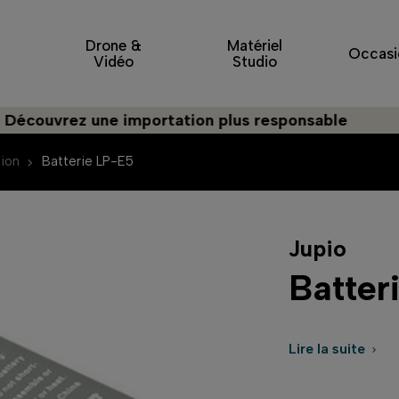
Drone &
Matériel
Occasi
Vidéo
Studio
vrez une importation plus responsable
tion
Batterie LP-E5
Jupio
Batter
Lire la suite
