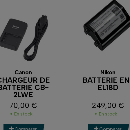
Canon
Nikon
CHARGEUR DE
BATTERIE EN
BATTERIE CB-
EL18D
2LWE
70,00 €
249,00 €
Prix
Prix
En stock
En stock
Comparer
Comparer