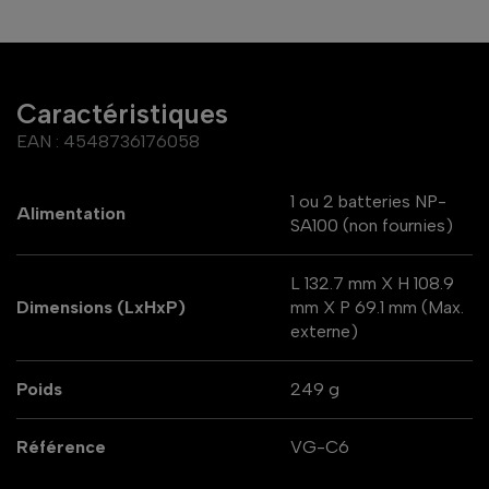
Caractéristiques
EAN :
4548736176058
1 ou 2 batteries NP-
Alimentation
SA100 (non fournies)
L 132.7 mm X H 108.9
Dimensions (LxHxP)
mm X P 69.1 mm (Max.
externe)
Poids
249 g
Référence
VG-C6