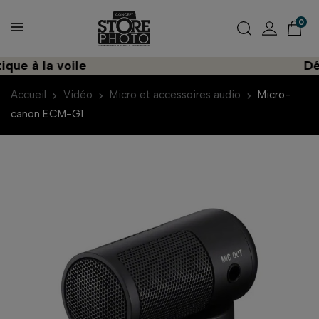
0
e à la voile
Déco
Accueil
Vidéo
Micro et accessoires audio
Micro-
canon ECM-G1