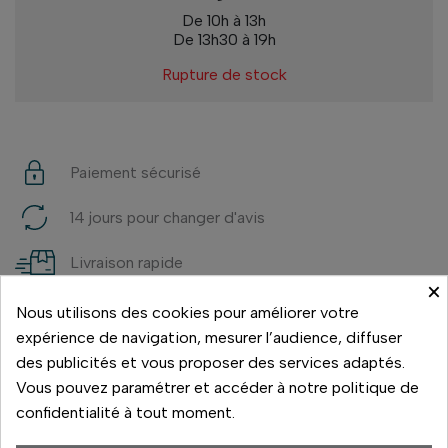
De 10h à 13h
De 13h30 à 19h
Rupture de stock
Paiement sécurisé
14 jours pour changer d'avis
Livraison rapide
×
Paiement 3x sans frais
Nous utilisons des cookies pour améliorer votre
expérience de navigation, mesurer l’audience, diffuser
des publicités et vous proposer des services adaptés.
Vous pouvez paramétrer et accéder à notre politique de
confidentialité à tout moment.