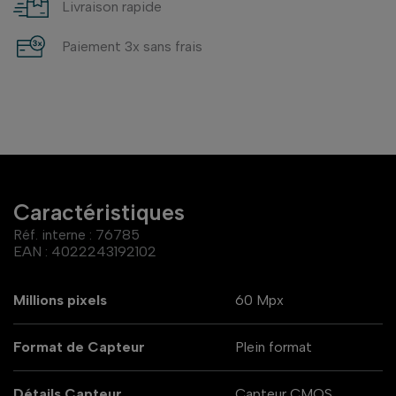
Livraison rapide
Paiement 3x sans frais
Caractéristiques
Réf. interne :
76785
EAN :
4022243192102
Millions pixels
60 Mpx
Format de Capteur
Plein format
Détails Capteur
Capteur CMOS