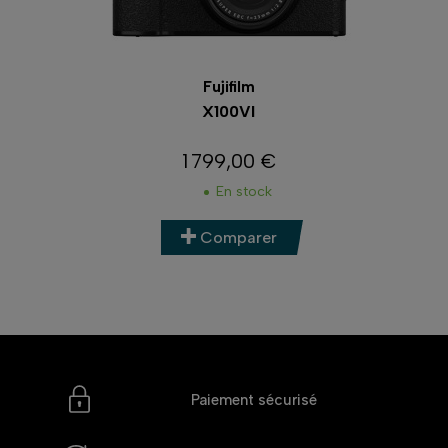
Nikon
COOLPIX P1100
1 099,90 €
Prix
En stock
Comparer
Paiement sécurisé