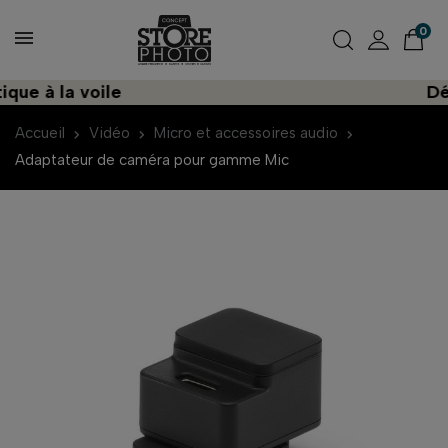
0
à la voile
Découv
Accueil
Vidéo
Micro et accessoires audio
Adaptateur de caméra pour gamme Mic