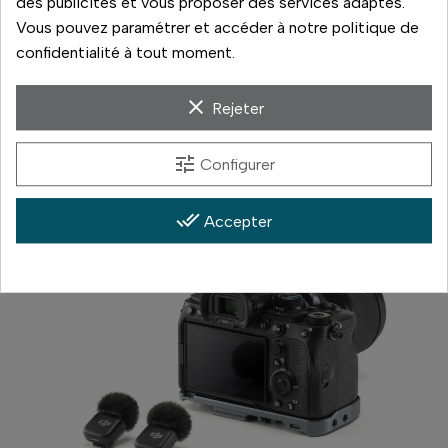
des publicités et vous proposer des services adaptés.
quadriphonique.
Vous pouvez paramétrer et accéder à notre politique de
confidentialité à tout moment.
Notre avis
Les avantages
clear
Rejeter
tune
Configurer
done_all
Accepter