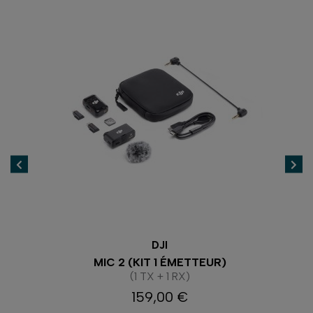
DJI
MIC 2 (KIT 1 ÉMETTEUR)
)
(1 TX + 1 RX)
159,00 €
Prix