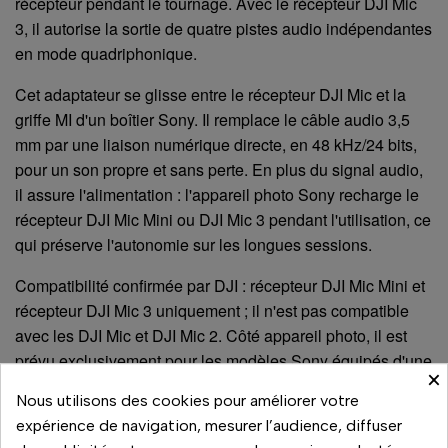
récepteur pendant le tournage. Avec le récepteur DJI Mic
3, il autorise la sortie de quatre pistes audio indépendantes
en mode quadriphonique.
Cet adaptateur se glisse entre le récepteur DJI Mic et la
griffe MI d'un boîtier Sony. Il remplace le câble audio 3,5
mm par une liaison numérique directe, en 48 kHz/24 bits,
pour un son propre et sans perte. En plus du signal audio,
il assure l'alimentation : l'appareil photo Sony recharge le
récepteur DJI Mic Mini ou DJI Mic 3 pendant l'utilisation, ce
qui préserve l'autonomie sur les longues sessions.
Compatibilité confirmée par DJI : récepteur DJI Mic Mini et
récepteur DJI Mic 3 uniquement ; il n'est pas compatible
avec les DJI Mic et DJI Mic 2. Côté appareil photo, il est
prévu exclusivement pour les modèles Sony équipés d'une
×
griffe MI (Multi Interface Shoe) et ne fonctionne pas sur les
Nous utilisons des cookies pour améliorer votre
autres marques. Avec le récepteur DJI Mic 3, il prend en
expérience de navigation, mesurer l’audience, diffuser
charge la sortie indépendante de quatre pistes en mode