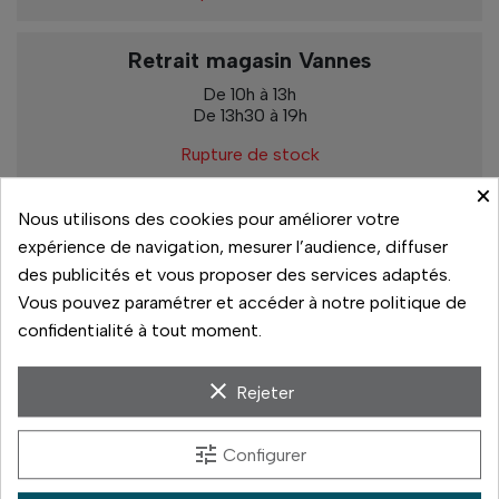
Retrait magasin Vannes
De 10h à 13h
De 13h30 à 19h
Rupture de stock
×
Nous utilisons des cookies pour améliorer votre
expérience de navigation, mesurer l’audience, diffuser
Paiement sécurisé
des publicités et vous proposer des services adaptés.
Vous pouvez paramétrer et accéder à notre politique de
14 jours pour changer d'avis
confidentialité à tout moment.
Livraison rapide
clear
Rejeter
Paiement 3x sans frais
tune
Configurer