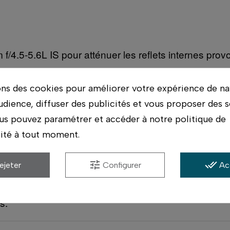
f/4.5-5.6L IS pour atténuer les reflets internes provo
ons des cookies pour améliorer votre expérience de na
udience, diffuser des publicités et vous proposer des s
us pouvez paramétrer et accéder à notre politique de
lité à tout moment.
asins. On vérifie avec vous qu'il correspond bien à 
tune
done_all
ejeter
Configurer
Ac
ériel possible, et conseil par des photographes qui ut
s.