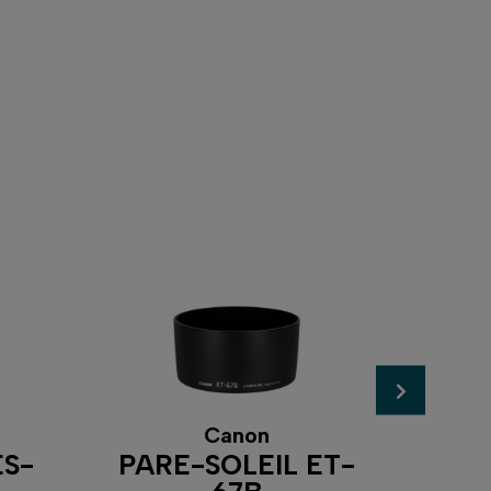
Canon
ES-
PARE-SOLEIL ET-
PAR