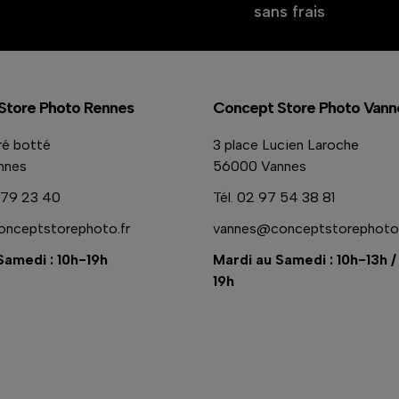
sans frais
Store Photo Rennes
Concept Store Photo Vann
ré botté
3 place Lucien Laroche
nnes
56000 Vannes
79 23 40
Tél.
02 97 54 38 81
nceptstorephoto.fr
vannes@conceptstorephoto.
Samedi : 10h-19h
Mardi au Samedi : 10h-13h /
19h