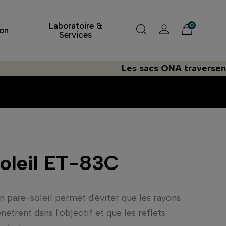
Laboratoire &
0
on
Services
Les sacs ONA traversent l'At
oleil ET-83C
'un pare-soleil permet d'éviter que les rayons
ètrent dans l'objectif et que les reflets