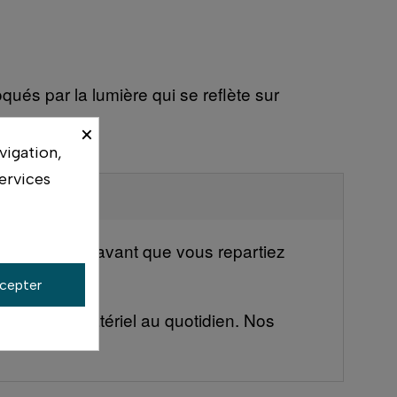
qués par la lumière qui se reflète sur
×
vigation,
ervices
votre boîtier avant que vous repartiez
cepter
ilisent ce matériel au quotidien. Nos