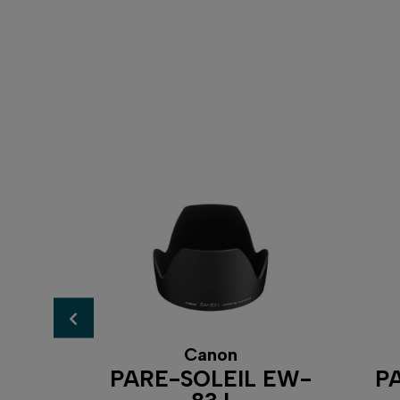
Canon
IL
PARE-SOLEIL EW-
P