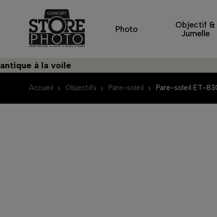
Objectif &
Photo
Jumelle
ue à la voile
Déc
Accueil
Objectifs
Pare-soleil
Pare-soleil ET-8