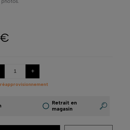
 photos.
 €
+
 réapprovisionnement
Retrait en
n
magasin