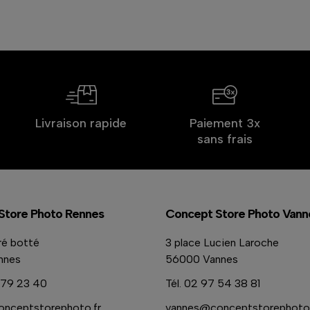
Livraison rapide
Paiement 3x
sans frais
Store Photo Rennes
Concept Store Photo Vann
ré botté
3 place Lucien Laroche
nnes
56000 Vannes
79 23 40
Tél.
02 97 54 38 81
nceptstorephoto.fr
vannes@conceptstorephoto.