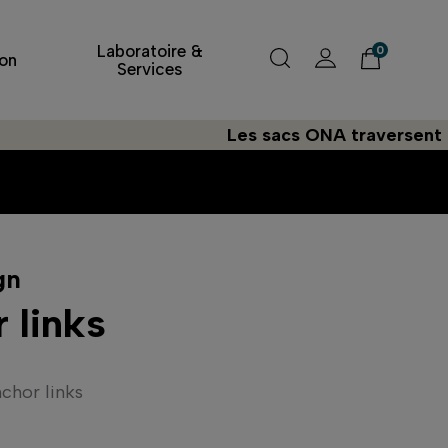
Laboratoire &
0
on
Services
Les sacs ONA traversent l'Atlant
gn
 links
chor links