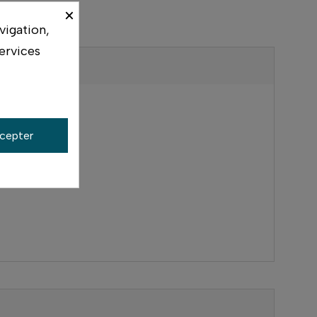
×
vigation,
ervices
cepter