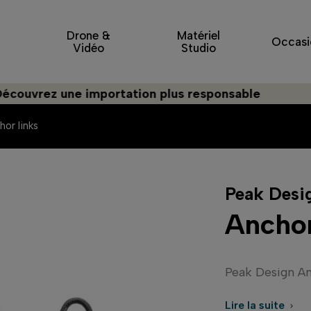
Drone &
Matériel
Occasi
Vidéo
Studio
ez une importation plus responsable
hor links
Peak Desi
Anchor
Peak Design An
Lire la suite
