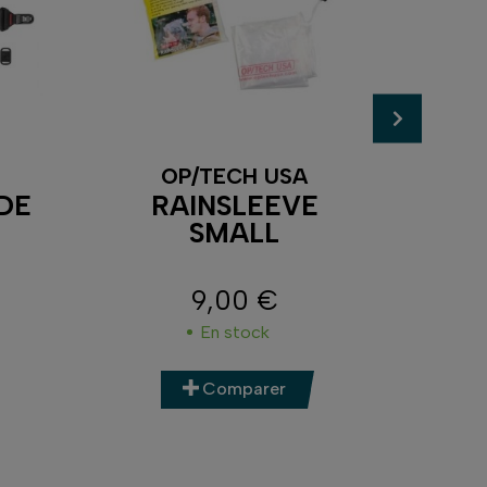
OP/TECH USA
DE
RAINSLEEVE
POR
SMALL
9,00 €
4
Prix
En stock
Comparer