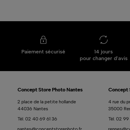
Paiement sécurisé
14 jours
pour changer d'avis
Concept Store Photo Nantes
Concept 
2 place de la petite hollande
4 rue du p
44036 Nantes
35000 Re
Tél.
02 40 69 61 36
Tél.
02 99 
nantes@conceptstorephoto.fr
rennes@co