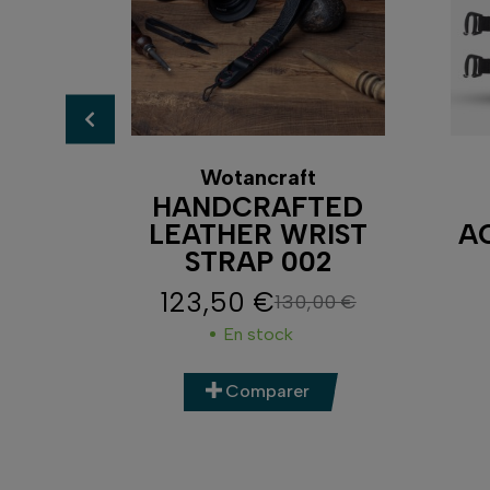
Wotancraft
R
HANDCRAFTED
THER
LEATHER WRIST
A
STRAP 002
123,50 €
00 €
130,00 €
e base
Prix
Prix de base
En stock
Comparer