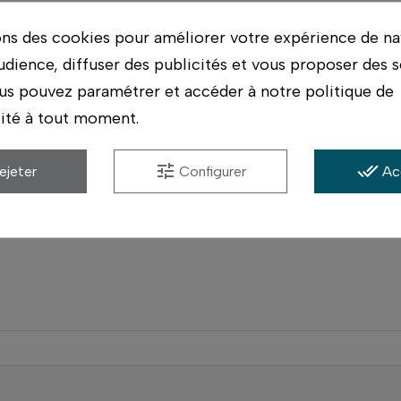
ier à l'autre
ons des cookies pour améliorer votre expérience de na
udience, diffuser des publicités et vous proposer des s
us pouvez paramétrer et accéder à notre politique de
lité à tout moment.
in :
tune
done_all
ejeter
Configurer
Ac