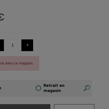
€
+
ock dans ce magasin.
Retrait en
n
magasin