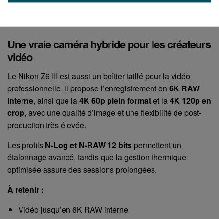
Excellente réactivité globale
Stabilisation 5 axes jusqu’à 8 stops (selon optique)
Une vraie caméra hybride pour les créateurs
vidéo
Le Nikon Z6 III est aussi un boîtier taillé pour la vidéo
professionnelle. Il propose l’enregistrement en
6K RAW
interne
, ainsi que la
4K 60p plein format
et la
4K 120p en
crop
, avec une qualité d’image et une flexibilité de post-
production très élevée.
Les profils
N-Log et N-RAW 12 bits
permettent un
étalonnage avancé, tandis que la gestion thermique
optimisée assure des sessions prolongées.
À retenir :
Vidéo jusqu’en 6K RAW interne