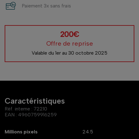
Paiement 3x sans frais
200€
Offre de reprise
Valable du 1er au 30 octobre 2025
Caractéristiques
Réf. interne :
72210
EAN :
4960759916259
Millions pixels
24.5