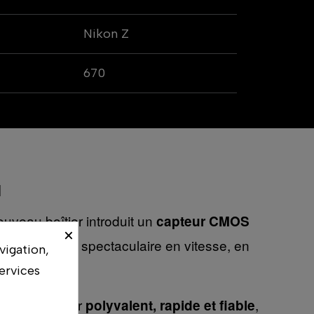
Nikon Z
670
l
uveau boîtier introduit un
capteur CMOS
×
 offrir un gain spectaculaire en vitesse, en
vigation,
ervices
lent un boîtier
,
polyvalent, rapide et fiable