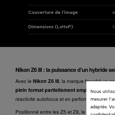
Couverture de l'image
e
Dimensions (LxHxP)
1
Nikon Z6 III : la puissance d’un hybride se
Avec le
, la marque franchit un c
Nikon Z6 III
plein format partiellement empilé de 24,5
Nous utilis
réactivité autofocus et en performances vidéo
mesurer l’a
adaptés. Vo
Positionné entre les Z5 et Z8, le Z6 III s’ad
confidentia