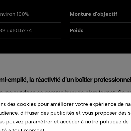
nviron 100%
Monture d'objectif
38.5x101.5x74
Poids
mi-empilé, la réactivité d’un boîtier professionne
ap majeur dans sa gamme hybride plein format. Ce no
, associé au processeur
, pour
 mégapixels
EXPEED 7
ons des cookies pour améliorer votre expérience de na
.
udience, diffuser des publicités et vous proposer des s
us pouvez paramétrer et accéder à notre politique de
resse aux photographes et vidéastes exigeants qui veu
lité à tout moment.