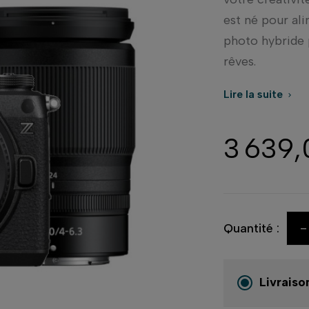
est né pour ali
photo hybride 
rêves.
Lire la suite

3 639
-
Quantité :
Livraiso