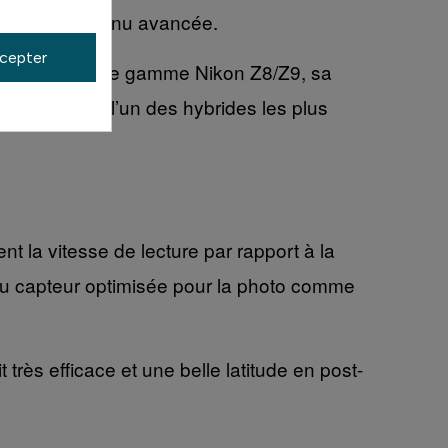
éation de contenu avancée.
cepter
 modèles haut de gamme Nikon Z8/Z9, sa
 Z6 III devient l’un des hybrides les plus
t la vitesse de lecture par rapport à la
e du capteur optimisée pour la photo comme
 très efficace et une belle latitude en post-