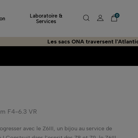
Laboratoire &
0
on
Services
Les sacs ONA traversent l'Atlantique à la 
m F4-6.3 VR
gresser avec le Z6III, un bijou au service de
 ! Construit dans l’esprit des Z8 et Z9, le Z6III