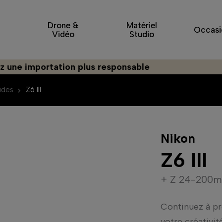
Drone &
Matériel
Occasi
Vidéo
Studio
portation plus responsable
ides
Z6 III
Nikon
Z6 III
+ Z 24-200m
Continuez à pro
votre créativité