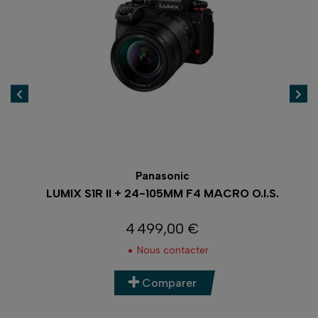
40
rem
Panasonic
LUMIX S1R II + 24-105MM F4 MACRO O.I.S.
4 499,00 €
Prix
Nous contacter
Comparer