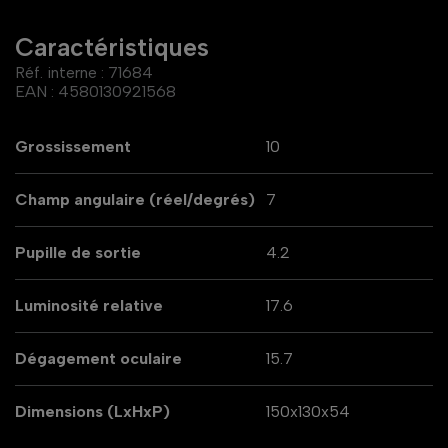
Caractéristiques
Réf. interne :
71684
EAN :
4580130921568
Grossissement
10
Champ angulaire (réel/degrés)
7
Pupille de sortie
4.2
Luminosité relative
17.6
Dégagement oculaire
15.7
Dimensions (LxHxP)
150x130x54