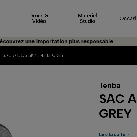
Drone &
Matériel
Occasi
Vidéo
Studio
z une importation plus responsable
SAC A DOS SKYLINE 13 GREY
Tenba
SAC A
GREY
Lire la suite
