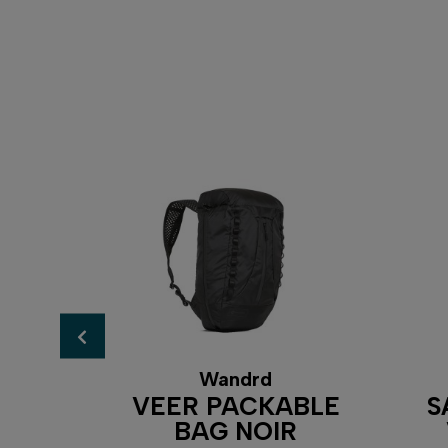
Wandrd
AXIS
VEER PACKABLE
S
IR
BAG NOIR