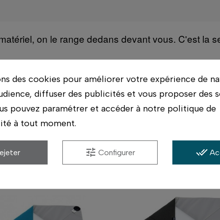
tériel, on le range dedans devant vous. C'est la seu
ériel possible, et conseil par des photographes qui ut
ons des cookies pour améliorer votre expérience de na
s.
udience, diffuser des publicités et vous proposer des s
us pouvez paramétrer et accéder à notre politique de
lité à tout moment.
Accessoires compatibles
tune
done_all
ejeter
Configurer
Ac