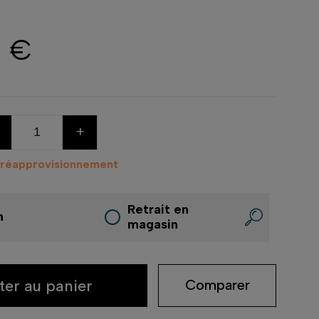
0 €
+
 réapprovisionnement
Retrait en
n
magasin
ter au panier
Comparer