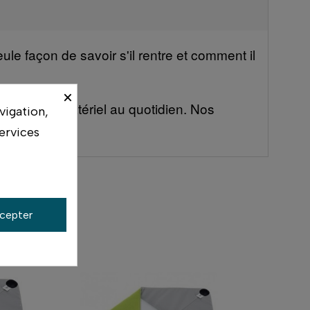
le façon de savoir s'il rentre et comment il
×
ilisent ce matériel au quotidien. Nos
vigation,
ervices
cepter