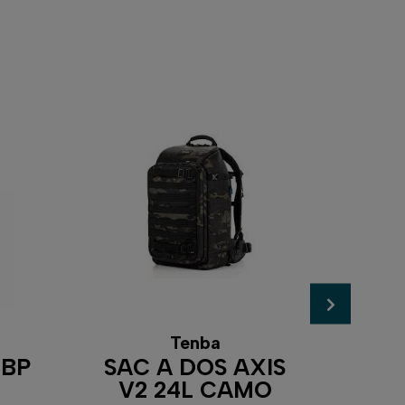
Tenba
 BP
SAC A DOS AXIS
TRA
V2 24L CAMO