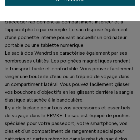
suffisamment spacieux pour ranger le matériel photo ou
les essentiels de voyage. Une poche latérale permet
d'accéder rapidement au compartiment intérieur et à
l'appareil photo par exemple. Le sac dispose également
d'une pochette interne pouvant accueillir un ordinateur
portable ou une tablette numérique.
Le sac à dos Wandrd se caractérise également par ses
nombreuses utilités. Les poignées magnétiques rendent
le transport facile et confortable. Vous pouvez facilement
ranger une bouteille d'eau ou un trépied de voyage dans
un compartiment latéral. Vous pouvez facilement glisser
vos bouchons d'objectifs en les glissant derrière la sangle
élastique attachée à la bandoulière.
Il y a de la place pour tous vos accessoires et essentiels
de voyage dans le PRVKE. Le sac est équipé de poches
spéciales pour votre passeport, votre smartphone, vos
clés et d'un compartiment de rangement spécial pour
batteries et cartes mémoire dans le rabat du sac à dos.