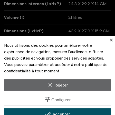
Dimensions internes (LxHxP)
24.3 X 29.2 X 14 CM
Volume (l)
21 litres
Dimensions (LxHxP)
43.2 X 27.9 X 15.9 CM
×
Poids
1.3kg
Nous utilisons des cookies pour améliorer votre
expérience de navigation, mesurer l’audience, diffuser
des publicités et vous proposer des services adaptés.
Vous pouvez paramétrer et accéder à notre politique de
confidentialité à tout moment.
Le compartiment du dessus est enroulable et extensible, il
offre une capacité de stockage supplémentaire de 4
clear
Rejeter
litres.
Les fermetures éclair sont également résistantes à l'eau,
tune
Configurer
protégeant ainsi votre précieux matériel des intempéries.
Le Wandrd PRVKE est un sac idéal pour les photographes
done_all
en déplacement. Le compartiment intérieur est
Accepter