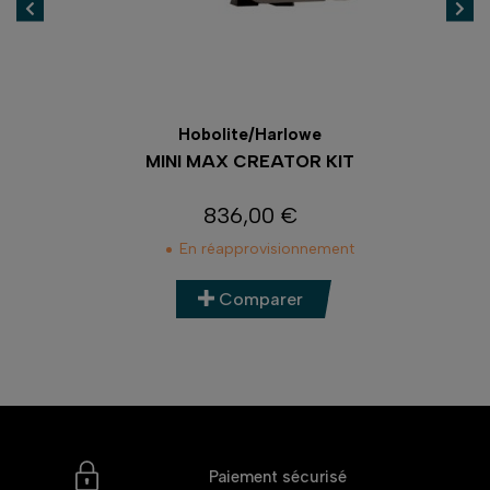
Hobolite/Harlowe
MINI MAX CREATOR KIT
PA
836,00 €
Prix
En réapprovisionnement
Comparer
Paiement sécurisé