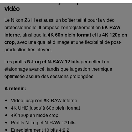
Une vraie caméra hybride pour les créateurs
vidéo
Le Nikon Z6 III est aussi un boîtier taillé pour la vidéo
professionnelle. Il propose l’enregistrement en
6K RAW
interne
, ainsi que la
4K 60p plein format
et la
4K 120p en
crop
, avec une qualité d’image et une flexibilité de post-
production très élevée.
Les profils
N-Log et N-RAW 12 bits
permettent un
étalonnage avancé, tandis que la gestion thermique
optimisée assure des sessions prolongées.
À retenir :
Vidéo jusqu’en 6K RAW interne
4K UHD jusqu’à 60p plein format
4K 120p en mode crop
Profils N-Log et N-RAW 12 bits
Enregistrement 10 bits 4:2:2