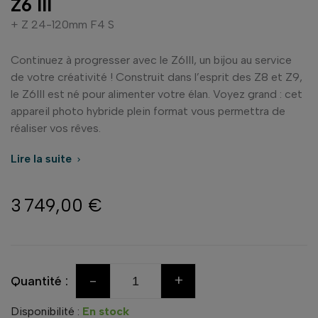
Z6 III
+ Z 24-120mm F4 S
Continuez à progresser avec le Z6III, un bijou au service
de votre créativité ! Construit dans l’esprit des Z8 et Z9,
le Z6III est né pour alimenter votre élan. Voyez grand : cet
appareil photo hybride plein format vous permettra de
réaliser vos rêves.
Lire la suite

3 749,00 €
-
+
Quantité :
Disponibilité :
En stock