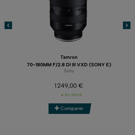
Tamron
70-180MM F/2.8 DI III VXD (SONY E)
16-2
Sony
1 249,00 €
Prix
En stock
Comparer